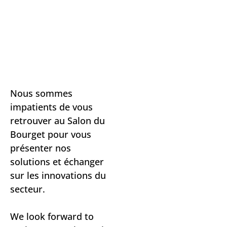
Demonstration en vol, Patrouille de France ©
Equipage du Rafale © SIAE 2023 Gilles ROLLE
Hall 5, Paris Air Mobility © Alex Marc
L'aero recrute ! © Anthony Guerra
SIAE © Anthony Guerra
SIAE 2023 Gilles ROLLE
VENEZ NOUS
RENCONTRER
!
Nous sommes
impatients de vous
retrouver au Salon du
Bourget pour vous
présenter nos
solutions et échanger
sur les innovations du
secteur.
We look forward to