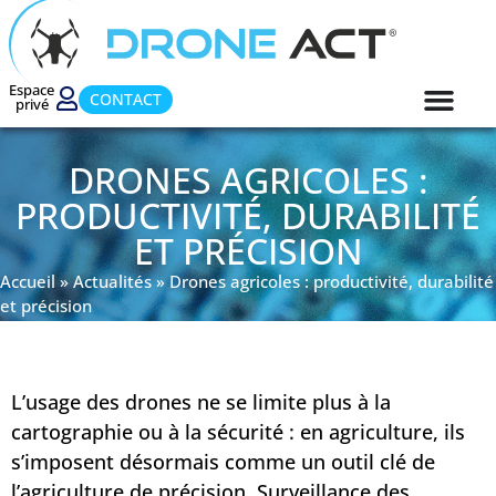
Espace
CONTACT
privé
DRONES AGRICOLES :
PRODUCTIVITÉ, DURABILITÉ
ET PRÉCISION
Accueil
»
Actualités
»
Drones agricoles : productivité, durabilité
et précision
L’usage des drones ne se limite plus à la
cartographie ou à la sécurité : en agriculture, ils
s’imposent désormais comme un outil clé de
l’agriculture de précision. Surveillance des